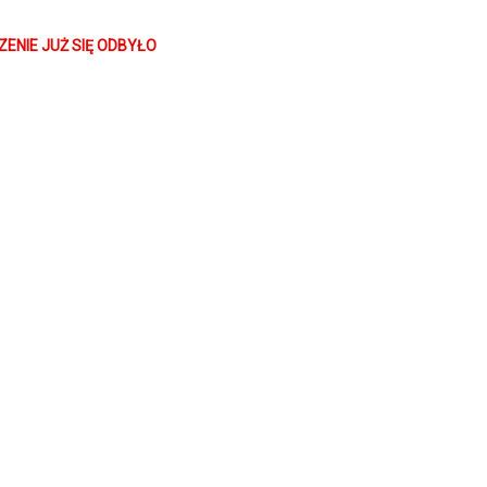
ła największemu jak dotąd wrogowi - pełnemu nieodpartego uroku kon
eplatana piosenkami opowieść o walce z własnymi lękami i potrzebą a
ENIE JUŻ SIĘ ODBYŁO