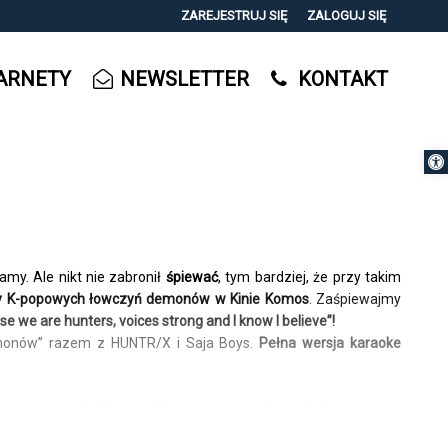
ZAREJESTRUJ SIĘ
ZALOGUJ SIĘ
0
ARNETY
NEWSLETTER
KONTAKT
0,00
PLN
Otwórz 
14
y. Ale nikt nie zabronił
śpiewać
, tym bardziej, że przy takim
y K-popowych łowczyń demonów w Kinie Komos
. Zaśpiewajmy
se we are hunters, voices strong and I know I believe”!
emonów” razem z HUNTR/X i Saja Boys.
Pełna wersja karaoke
oey to gwiazdy K-popu, które w przerwach między koncertami,
celem jest całkowite wyeliminowanie potworów. Razem muszą