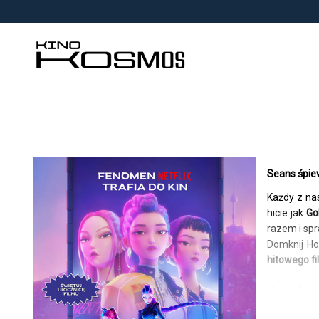
<
'
Seans śpi
Każdy z n
hicie jak
Go
razem i spr
Domknij Ho
hitowego fi
Uwaga! – se
jako łowcz