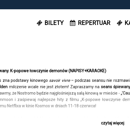
BILETY
REPERTUAR
K
ewany. K-popowe łowczynie demonów (NAPISY+KARAOKE)
as zna podstawy kinowego
savoir vivre
– podczas seansu nie rozmawiam
lden
milczenie wcale nie jest złotem! Zapraszamy na
seans śpiewan
awmy, że Nostromo będzie najgłośniejszą salą kinową w mieście -
„'Cau
nmoon i zaśpiewaj najlepsze hity z filmu „K-popowe łowczynie d
lmu Netflixa w kinie Kosmos w dniach 11-18 czerwca!
ans w języku angielskim z napisami, w wersji karaoke.
Rumi, Mira i Z
czytaj więcej
ynie demonów, chronią swoich fanów przed mrocznymi siłami. Ich 