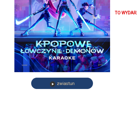
stawić czo
demony. Prz
TO WYDARZ
zwiastun