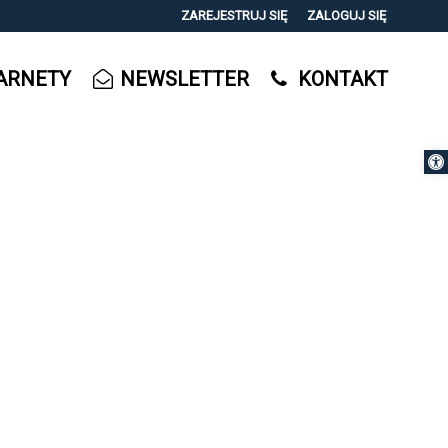
ZAREJESTRUJ SIĘ
ZALOGUJ SIĘ
0
ARNETY
NEWSLETTER
KONTAKT
0,00
PLN
Otwórz 
14