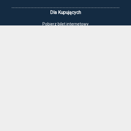
Dla Kupujących
Pobierz bilet internetowy
Komunikaty, zmiany
Newsletter
Kontakt
Regulamin zakupów internetowych
Polityka cookies
Jak dojechać