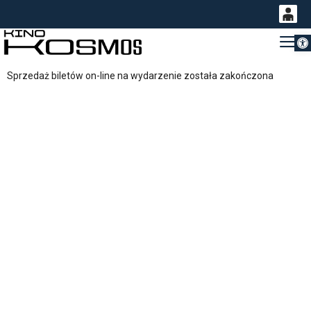
Otwórz 
0
Gł
<
'
0,00
Sprzedaż biletów on-line na wydarzenie została zakończona
PLN
14
54