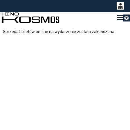
Otwórz 
0
Gł
<
'
0,00
Sprzedaż biletów on-line na wydarzenie została zakończona
PLN
14
49