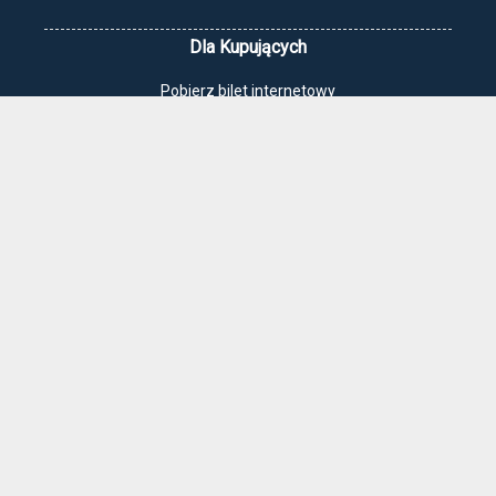
Dla Kupujących
Pobierz bilet internetowy
Komunikaty, zmiany
Newsletter
Kontakt
Regulamin zakupów internetowych
Polityka cookies
Jak dojechać