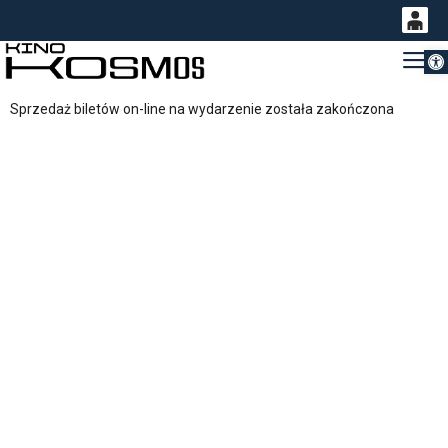
Otwórz 
0
Gł
<
'
0,00
Sprzedaż biletów on-line na wydarzenie została zakończona
PLN
14
53