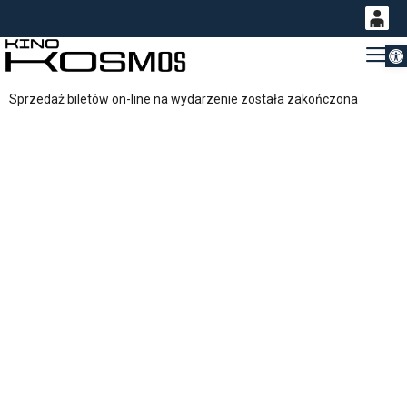
Otwórz 
0
Gł
<
'
0,00
Sprzedaż biletów on-line na wydarzenie została zakończona
PLN
14
54