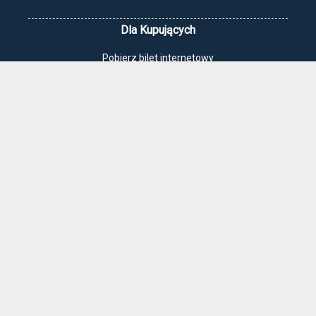
Dla Kupujących
Pobierz bilet internetowy
Komunikaty, zmiany
Newsletter
Kontakt
Regulamin zakupów internetowych
Polityka cookies
Jak dojechać