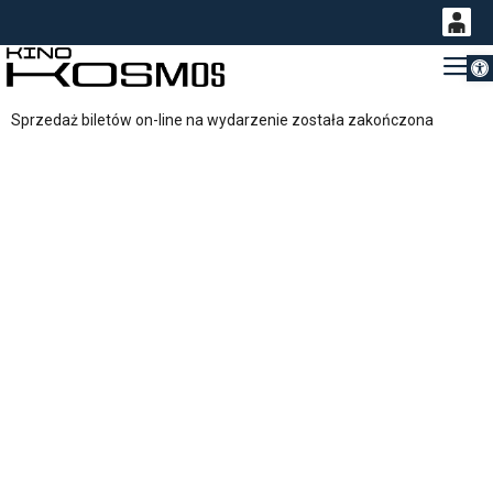
Otwórz 
0
Gł
<
'
0,00
Sprzedaż biletów on-line na wydarzenie została zakończona
PLN
14
53