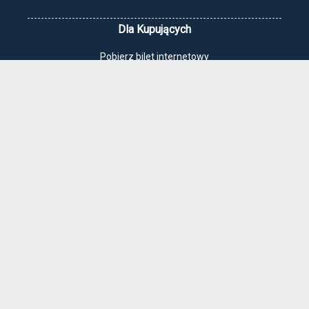
Dla Kupujących
Pobierz bilet internetowy
Komunikaty, zmiany
Newsletter
Kontakt
Regulamin zakupów internetowych
Polityka cookies
Jak dojechać