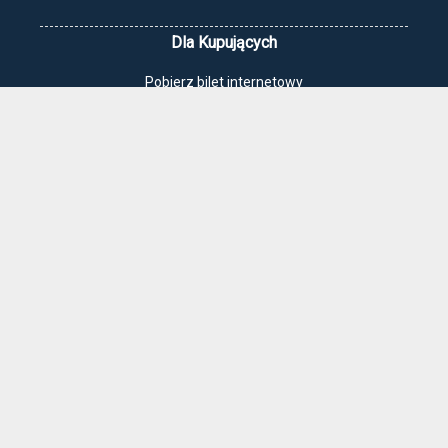
Dla Kupujących
Pobierz bilet internetowy
Komunikaty, zmiany
Newsletter
Kontakt
Regulamin zakupów internetowych
Polityka cookies
Jak dojechać