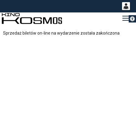
Otwórz 
0
Gł
<
'
0,00
Sprzedaż biletów on-line na wydarzenie została zakończona
PLN
14
52