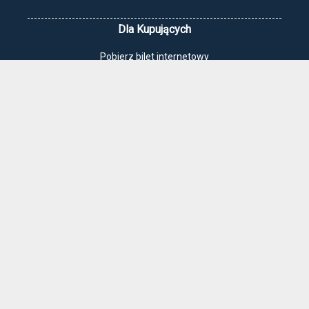
Dla Kupujących
Pobierz bilet internetowy
Komunikaty, zmiany
Newsletter
Kontakt
Regulamin zakupów internetowych
Polityka cookies
Jak dojechać