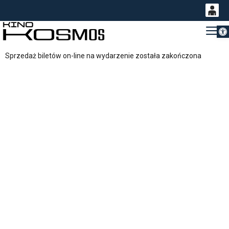
Otwórz 
0
Gł
<
'
0,00
Sprzedaż biletów on-line na wydarzenie została zakończona
PLN
14
54