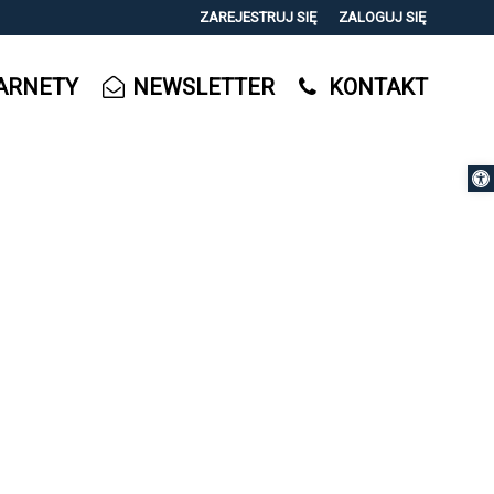
ZAREJESTRUJ SIĘ
ZALOGUJ SIĘ
0
ARNETY
NEWSLETTER
KONTAKT
0,00
PLN
Otwórz 
14