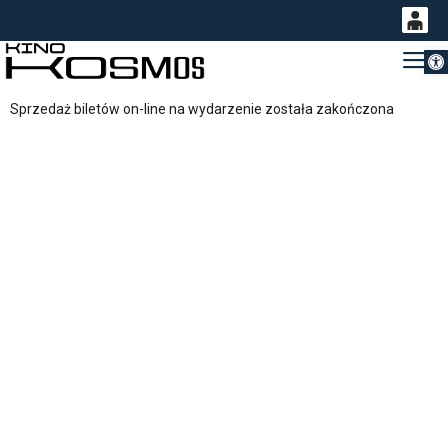
Otwórz 
0
Gł
<
'
0,00
Sprzedaż biletów on-line na wydarzenie została zakończona
PLN
14
53