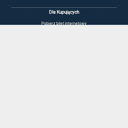
Dla Kupujących
Pobierz bilet internetowy
Komunikaty, zmiany
Newsletter
Kontakt
Regulamin zakupów internetowych
Polityka cookies
Jak dojechać