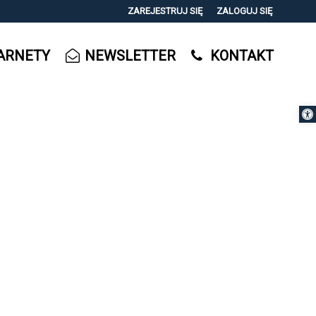
ZAREJESTRUJ SIĘ
ZALOGUJ SIĘ
0
ARNETY
NEWSLETTER
KONTAKT
0,00
PLN
Otwórz 
14