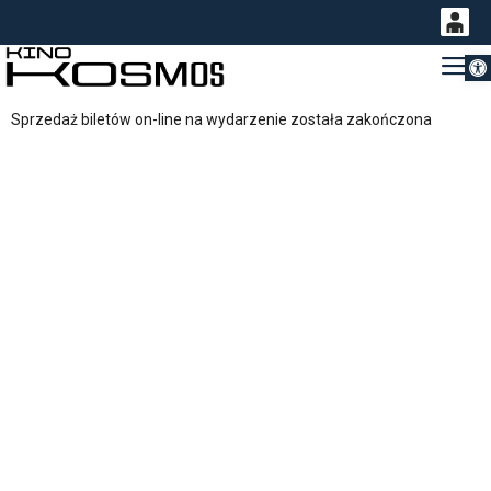
Otwórz 
0
Gł
<
'
0,00
Sprzedaż biletów on-line na wydarzenie została zakończona
PLN
14
54