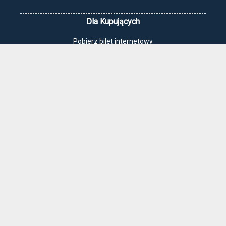
Dla Kupujących
Pobierz bilet internetowy
Komunikaty, zmiany
Newsletter
Kontakt
Regulamin zakupów internetowych
Polityka cookies
Jak dojechać