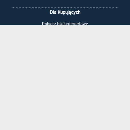
Dla Kupujących
Pobierz bilet internetowy
Komunikaty, zmiany
Newsletter
Kontakt
Regulamin zakupów internetowych
Polityka cookies
Jak dojechać