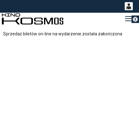
Otwórz 
0
Gł
<
'
0,00
Sprzedaż biletów on-line na wydarzenie została zakończona
PLN
14
53