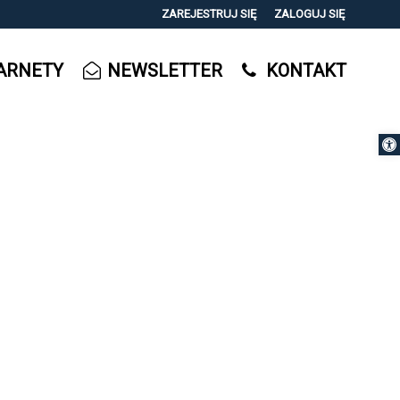
ZAREJESTRUJ SIĘ
ZALOGUJ SIĘ
0
ARNETY
NEWSLETTER
KONTAKT
0,00
PLN
Otwórz 
14