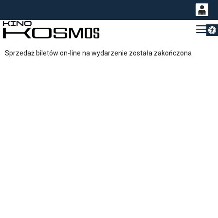
Otwórz 
0
Gł
<
'
0,00
Sprzedaż biletów on-line na wydarzenie została zakończona
PLN
14
51