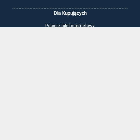
Dla Kupujących
Pobierz bilet internetowy
Komunikaty, zmiany
Newsletter
Kontakt
Regulamin zakupów internetowych
Polityka cookies
Jak dojechać