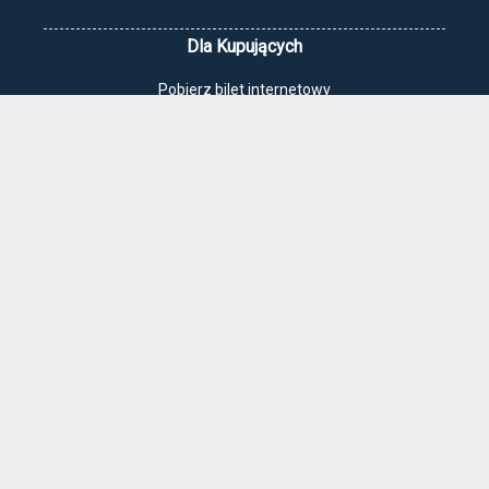
Dla Kupujących
Pobierz bilet internetowy
Komunikaty, zmiany
Newsletter
Kontakt
Regulamin zakupów internetowych
Polityka cookies
Jak dojechać