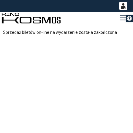
Otwórz 
0
Gł
<
'
0,00
Sprzedaż biletów on-line na wydarzenie została zakończona
PLN
14
54