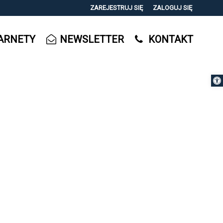
ZAREJESTRUJ SIĘ
ZALOGUJ SIĘ
0
ARNETY
NEWSLETTER
KONTAKT
0,00
PLN
Otwórz 
14