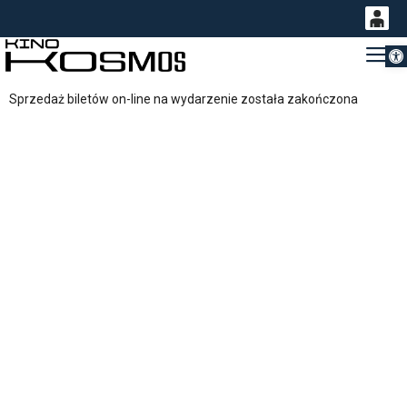
Otwórz 
0
Gł
<
'
0,00
Sprzedaż biletów on-line na wydarzenie została zakończona
PLN
14
54