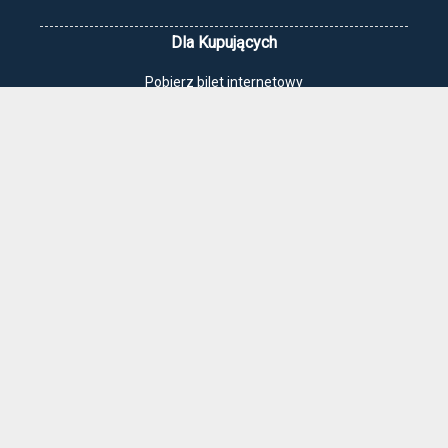
Dla Kupujących
Pobierz bilet internetowy
Komunikaty, zmiany
Newsletter
Kontakt
Regulamin zakupów internetowych
Polityka cookies
Jak dojechać