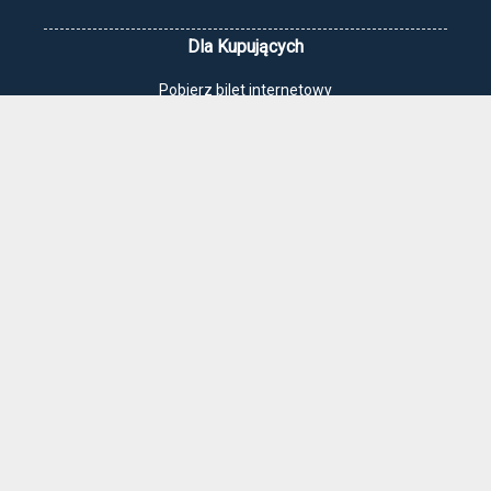
Dla Kupujących
Pobierz bilet internetowy
Komunikaty, zmiany
Newsletter
Kontakt
Regulamin zakupów internetowych
Polityka cookies
Jak dojechać