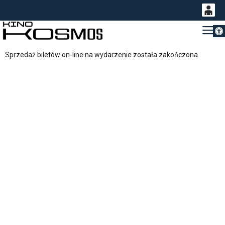
Otwórz 
0
Gł
<
'
0,00
Sprzedaż biletów on-line na wydarzenie została zakończona
PLN
14
54