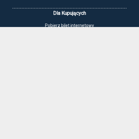
Dla Kupujących
Pobierz bilet internetowy
Komunikaty, zmiany
Newsletter
Kontakt
Regulamin zakupów internetowych
Polityka cookies
Jak dojechać