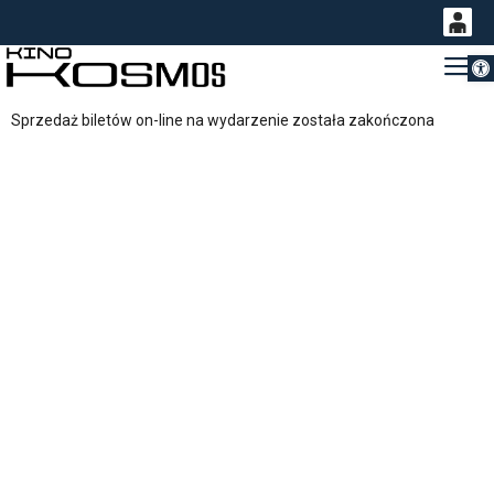
Otwórz 
0
Gł
<
'
0,00
Sprzedaż biletów on-line na wydarzenie została zakończona
PLN
14
53