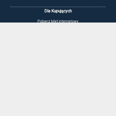
Dla Kupujących
Pobierz bilet internetowy
Komunikaty, zmiany
Newsletter
Kontakt
Regulamin zakupów internetowych
Polityka cookies
Jak dojechać