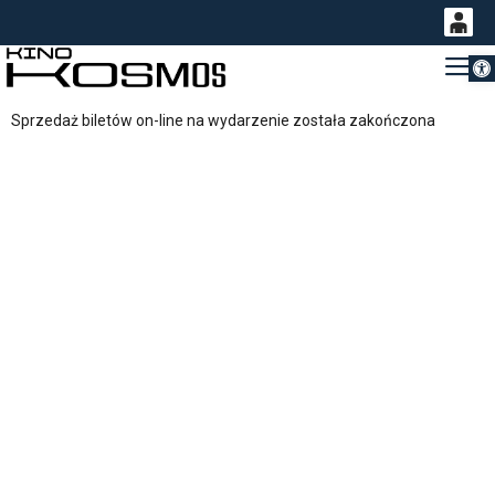
Otwórz 
0
Gł
<
'
0,00
Sprzedaż biletów on-line na wydarzenie została zakończona
PLN
14
54