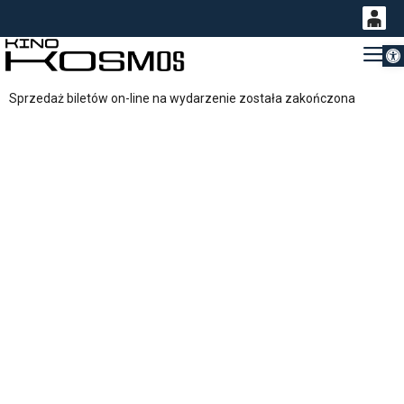
Otwórz 
0
Gł
<
'
0,00
Sprzedaż biletów on-line na wydarzenie została zakończona
PLN
14
54