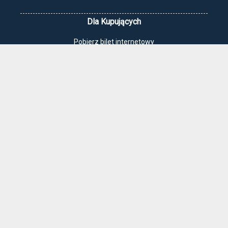
Dla Kupujących
Pobierz bilet internetowy
Komunikaty, zmiany
Newsletter
Kontakt
Regulamin zakupów internetowych
Polityka cookies
Jak dojechać