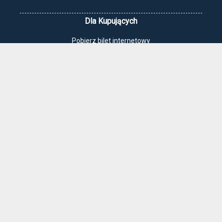
Dla Kupujących
Pobierz bilet internetowy
Komunikaty, zmiany
Newsletter
Kontakt
Regulamin zakupów internetowych
Polityka cookies
Jak dojechać