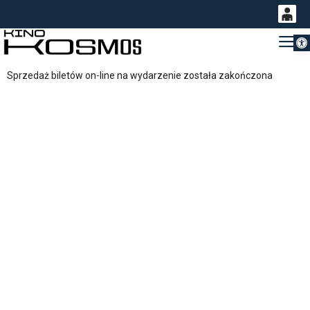
Otwórz 
0
Gł
<
'
0,00
Sprzedaż biletów on-line na wydarzenie została zakończona
PLN
14
54