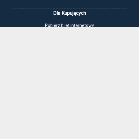
Dla Kupujących
Pobierz bilet internetowy
Komunikaty, zmiany
Newsletter
Kontakt
Regulamin zakupów internetowych
Polityka cookies
Jak dojechać