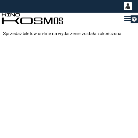
Otwórz 
0
Gł
<
'
0,00
Sprzedaż biletów on-line na wydarzenie została zakończona
PLN
14
54