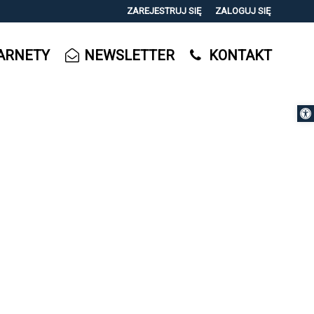
ZAREJESTRUJ SIĘ
ZALOGUJ SIĘ
0
ARNETY
NEWSLETTER
KONTAKT
0,00
PLN
Otwórz 
14