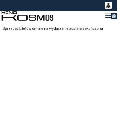
Otwórz 
0
Gł
<
'
0,00
Sprzedaż biletów on-line na wydarzenie została zakończona
PLN
14
53