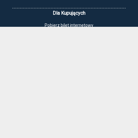
Dla Kupujących
Pobierz bilet internetowy
Komunikaty, zmiany
Newsletter
Kontakt
Regulamin zakupów internetowych
Polityka cookies
Jak dojechać