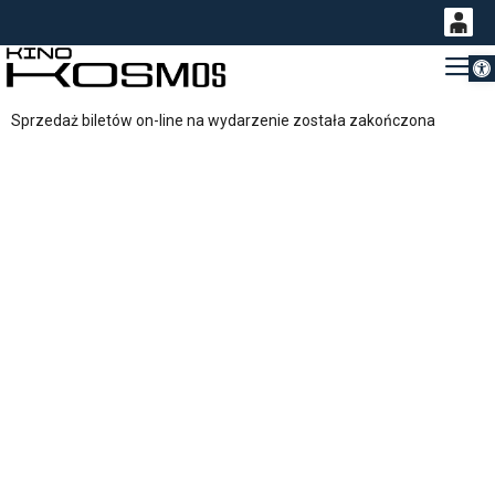
Otwórz 
0
Gł
<
'
0,00
Sprzedaż biletów on-line na wydarzenie została zakończona
PLN
14
54