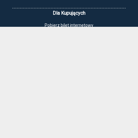
Dla Kupujących
Pobierz bilet internetowy
Komunikaty, zmiany
Newsletter
Kontakt
Regulamin zakupów internetowych
Polityka cookies
Jak dojechać