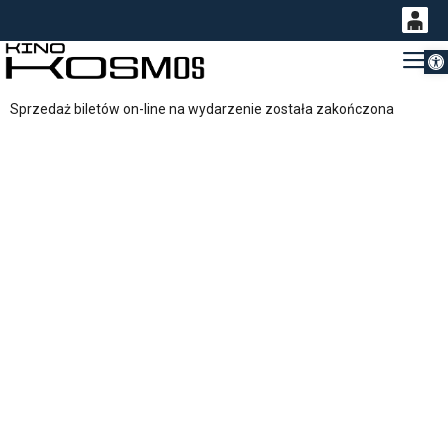
Otwórz 
0
Gł
<
'
0,00
Sprzedaż biletów on-line na wydarzenie została zakończona
PLN
14
53