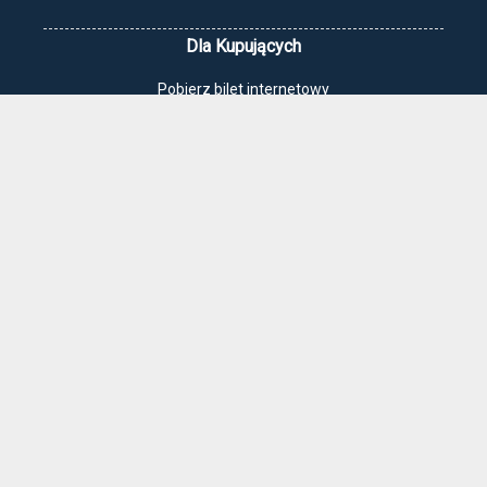
Dla Kupujących
Pobierz bilet internetowy
Komunikaty, zmiany
Newsletter
Kontakt
Regulamin zakupów internetowych
Polityka cookies
Jak dojechać