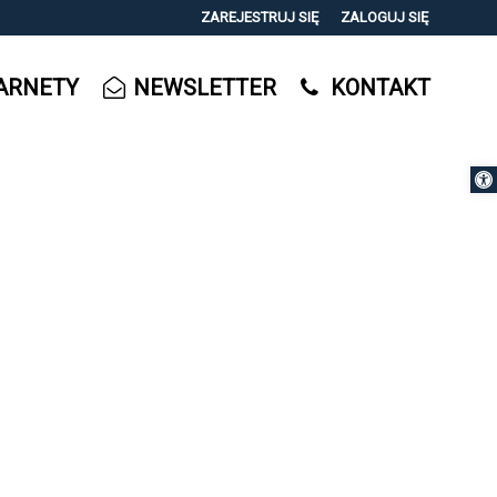
ZAREJESTRUJ SIĘ
ZALOGUJ SIĘ
0
ARNETY
NEWSLETTER
KONTAKT
0,00
PLN
Otwórz 
14