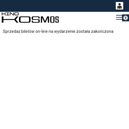
Otwórz 
0
Gł
<
'
0,00
Sprzedaż biletów on-line na wydarzenie została zakończona
PLN
14
54