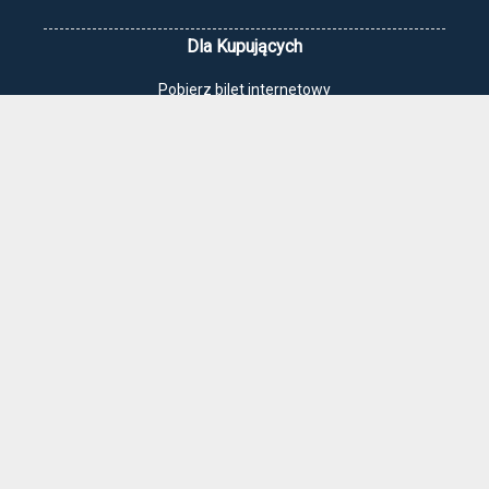
Dla Kupujących
Pobierz bilet internetowy
Komunikaty, zmiany
Newsletter
Kontakt
Regulamin zakupów internetowych
Polityka cookies
Jak dojechać