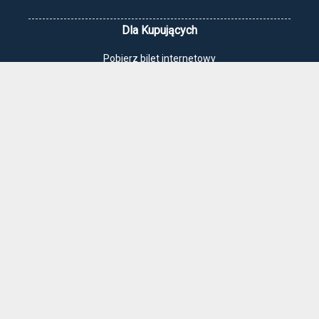
Dla Kupujących
Pobierz bilet internetowy
Komunikaty, zmiany
Newsletter
Kontakt
Regulamin zakupów internetowych
Polityka cookies
Jak dojechać