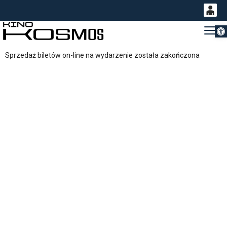
Otwórz 
0
Gł
<
'
0,00
Sprzedaż biletów on-line na wydarzenie została zakończona
PLN
14
53