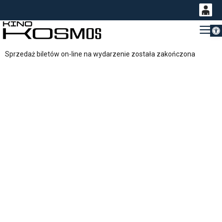
Otwórz 
0
Gł
<
'
0,00
Sprzedaż biletów on-line na wydarzenie została zakończona
PLN
14
54