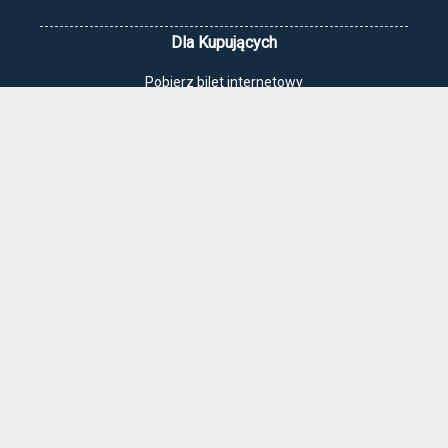
Dla Kupujących
Pobierz bilet internetowy
Komunikaty, zmiany
Newsletter
Kontakt
Regulamin zakupów internetowych
Polityka cookies
Jak dojechać