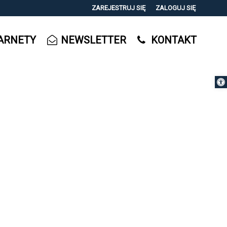
ZAREJESTRUJ SIĘ
ZALOGUJ SIĘ
0
ARNETY
NEWSLETTER
KONTAKT
0,00
PLN
Otwórz 
14