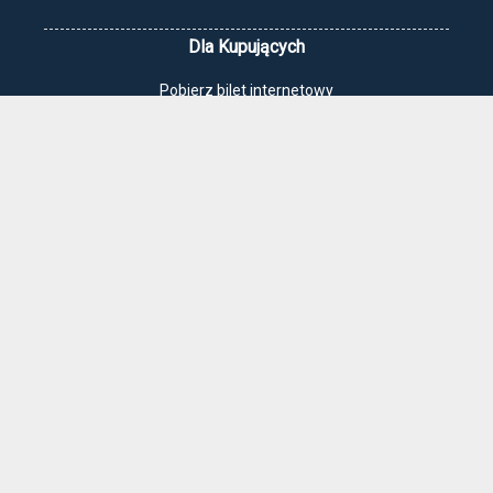
Dla Kupujących
Pobierz bilet internetowy
Komunikaty, zmiany
Newsletter
Kontakt
Regulamin zakupów internetowych
Polityka cookies
Jak dojechać