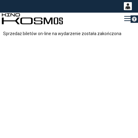
Otwórz 
0
Gł
<
'
0,00
Sprzedaż biletów on-line na wydarzenie została zakończona
PLN
14
54