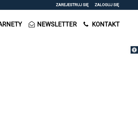
ZAREJESTRUJ SIĘ
ZALOGUJ SIĘ
0
ARNETY
NEWSLETTER
KONTAKT
0,00
PLN
Otwórz 
14