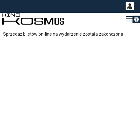
Otwórz 
0
Gł
<
'
0,00
Sprzedaż biletów on-line na wydarzenie została zakończona
PLN
14
54