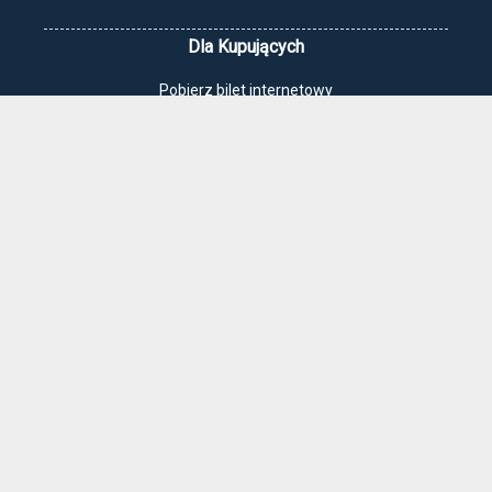
Dla Kupujących
Pobierz bilet internetowy
Komunikaty, zmiany
Newsletter
Kontakt
Regulamin zakupów internetowych
Polityka cookies
Jak dojechać