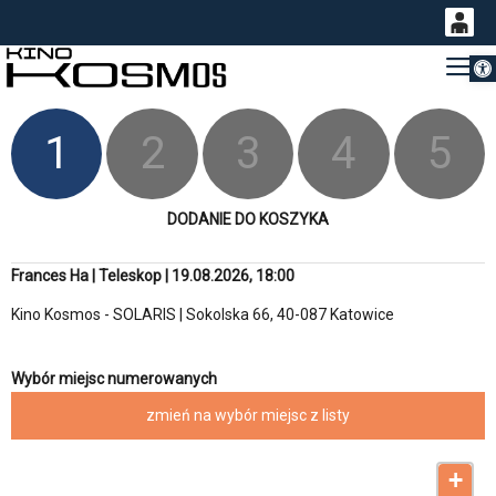
Otwórz 
0
Gł
<
'
0,00
PLN
1
2
3
4
5
14
53
DODANIE DO KOSZYKA
Frances Ha | Teleskop | 19.08.2026, 18:00
Kino Kosmos - SOLARIS | Sokolska 66, 40-087 Katowice
Wybór miejsc numerowanych
zmień na wybór miejsc z listy
+