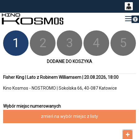
Otwórz 
0
Gł
<
'
0,00
PLN
1
2
3
4
5
14
53
DODANIE DO KOSZYKA
Fisher King | Lato z Robinem Williamsem | 20.08.2026, 18:00
Kino Kosmos - NOSTROMO | Sokolska 66, 40-087 Katowice
Wybór miejsc numerowanych
zmień na wybór miejsc z listy
+