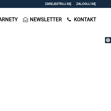
ZAREJESTRUJ SIĘ
ZALOGUJ SIĘ
0
ARNETY
NEWSLETTER
KONTAKT
0,00
PLN
Otwórz 
14