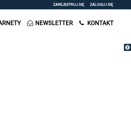
ZAREJESTRUJ SIĘ
ZALOGUJ SIĘ
0
ARNETY
NEWSLETTER
KONTAKT
0,00
PLN
Otwórz 
14