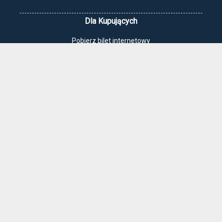
Dla Kupujących
Pobierz bilet internetowy
Komunikaty, zmiany
Newsletter
Kontakt
Regulamin zakupów internetowych
Polityka cookies
Jak dojechać