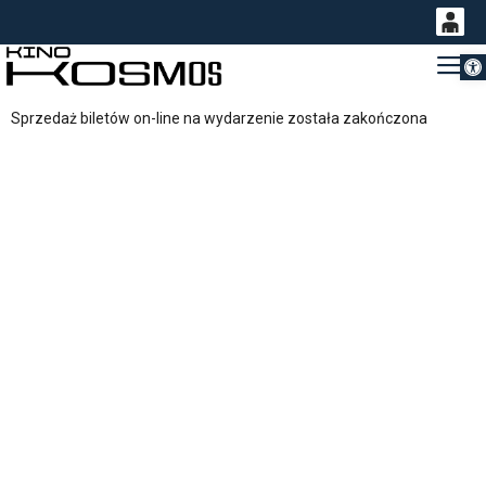
Otwórz 
0
Gł
<
'
0,00
Sprzedaż biletów on-line na wydarzenie została zakończona
PLN
14
53