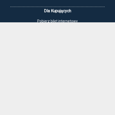
Dla Kupujących
Pobierz bilet internetowy
Komunikaty, zmiany
Newsletter
Kontakt
Regulamin zakupów internetowych
Polityka cookies
Jak dojechać