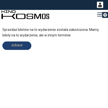
Otwórz 
0
Gł
<
'
0,00
PLN
Sprzedaż biletów na to wydarzenie została zakończona. Mamy
bilety na to wydarzenie, ale w innym terminie.
14
52
zobacz