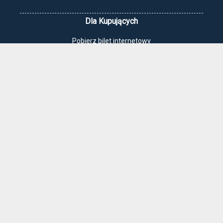
Dla Kupujących
Pobierz bilet internetowy
Komunikaty, zmiany
Newsletter
Kontakt
Regulamin zakupów internetowych
Polityka cookies
Jak dojechać