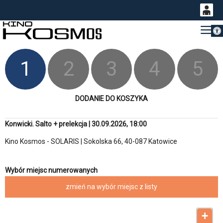
Otwórz 
0
Gł
<
'
0,00
PLN
1
2
3
4
5
14
54
DODANIE DO KOSZYKA
Konwicki. Salto + prelekcja | 30.09.2026, 18:00
Kino Kosmos - SOLARIS | Sokolska 66, 40-087 Katowice
Wybór miejsc numerowanych
zmień na wybór miejsc z listy
+