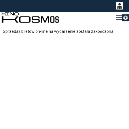
Otwórz 
0
Gł
<
'
0,00
Sprzedaż biletów on-line na wydarzenie została zakończona
PLN
14
54