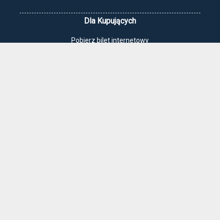
Dla Kupujących
Pobierz bilet internetowy
Komunikaty, zmiany
Newsletter
Kontakt
Regulamin zakupów internetowych
Polityka cookies
Jak dojechać