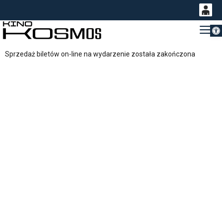
Otwórz 
0
Gł
<
'
0,00
Sprzedaż biletów on-line na wydarzenie została zakończona
PLN
14
54