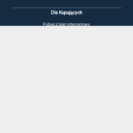
Dla Kupujących
Pobierz bilet internetowy
Komunikaty, zmiany
Newsletter
Kontakt
Regulamin zakupów internetowych
Polityka cookies
Jak dojechać