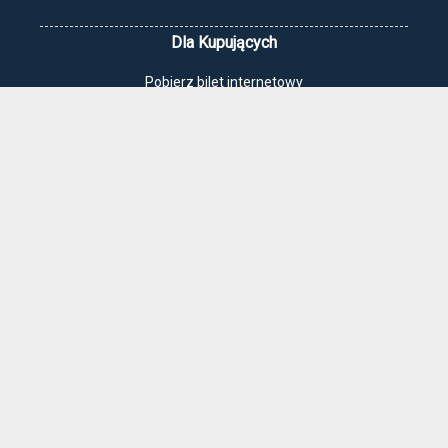
Dla Kupujących
Pobierz bilet internetowy
Komunikaty, zmiany
Newsletter
Kontakt
Regulamin zakupów internetowych
Polityka cookies
Jak dojechać