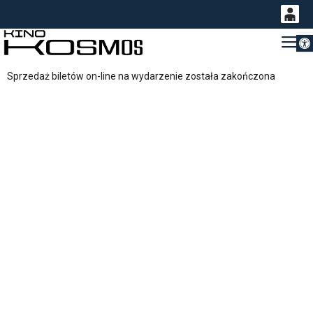
Otwórz 
0
Gł
<
'
0,00
Sprzedaż biletów on-line na wydarzenie została zakończona
PLN
14
53