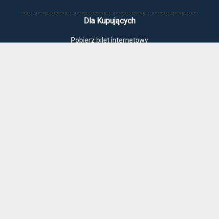
Dla Kupujących
Pobierz bilet internetowy
Komunikaty, zmiany
Newsletter
Kontakt
Regulamin zakupów internetowych
Polityka cookies
Jak dojechać