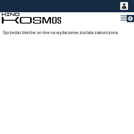
Otwórz 
0
Gł
<
'
0,00
Sprzedaż biletów on-line na wydarzenie została zakończona
PLN
14
53