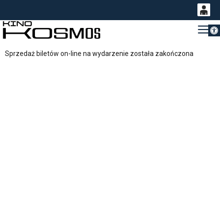
Otwórz 
0
Gł
<
'
0,00
Sprzedaż biletów on-line na wydarzenie została zakończona
PLN
14
54