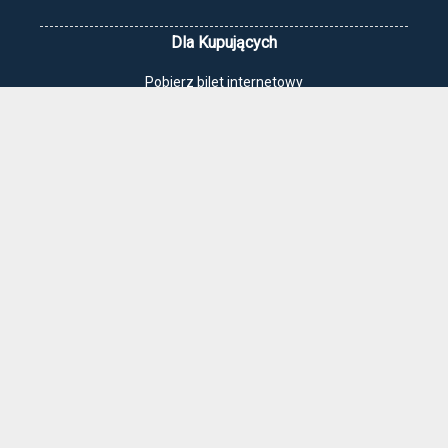
Dla Kupujących
Pobierz bilet internetowy
Komunikaty, zmiany
Newsletter
Kontakt
Regulamin zakupów internetowych
Polityka cookies
Jak dojechać